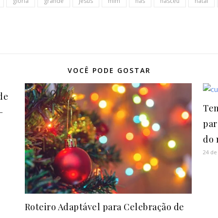
glória
grande
jesus
mim
nas
nasceu
natal
VOCÊ PODE GOSTAR
de
Tem
–
par
do
24 de
Roteiro Adaptável para Celebração de