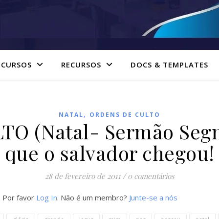
 CURSOS
RECURSOS
DOCS & TEMPLATES
,
NATAL
ORDENS DE CULTO
O (Natal- Sermão Segm
que o salvador chegou!
28 de fevereiro de 2011
/
0 comentários
. Por favor
Log In
. Não é um membro?
Junte-se a nós