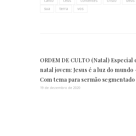
canto
céus
contentes
cristo
deus
sua
terra
vos
ORDEM DE CULTO (Natal) Especial 
natal jovem: Jesus é a luz do mundo 
Com tema para sermão segmentado
19 de dezembro de 2020