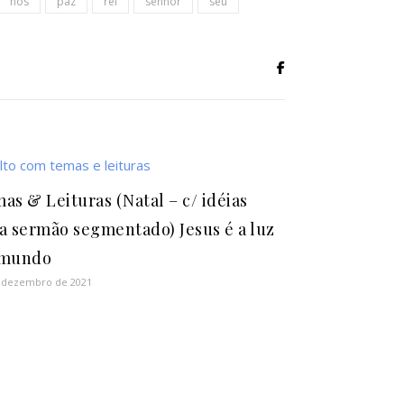
nos
paz
rei
senhor
seu
as & Leituras (Natal – c/ idéias
a sermão segmentado) Jesus é a luz
 mundo
 dezembro de 2021