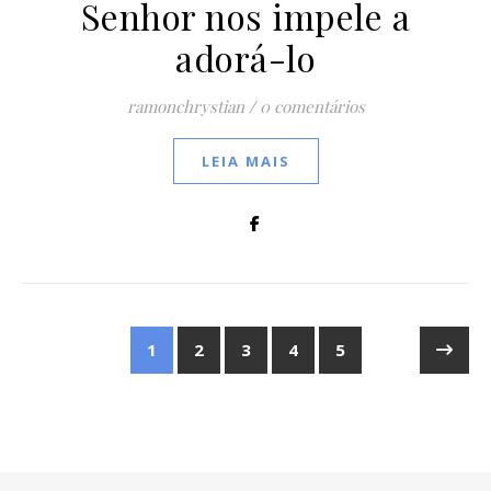
Senhor nos impele a
adorá-lo
ramonchrystian
/
0 comentários
LEIA MAIS
1
2
3
4
5