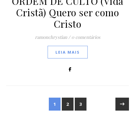
ORDEM DE CULTO (Vida
Cristã) Quero ser como
Cristo
ramonchrystian
/
0 comentários
LEIA MAIS
1
2
3