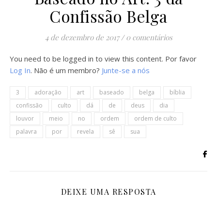
Confissão Belga
4 de dezembro de 2017
/
0 comentários
You need to be logged in to view this content. Por favor
Log In
. Não é um membro?
Junte-se a nós
3
adoração
art
baseado
belga
bíblia
confissão
culto
dá
de
deus
dia
louvor
meio
no
ordem
ordem de culto
palavra
por
revela
sê
sua
DEIXE UMA RESPOSTA