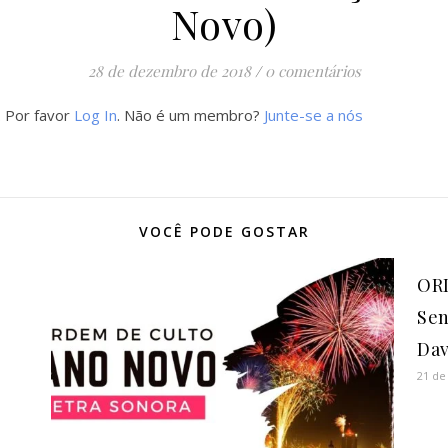
Novo)
28 de dezembro de 2018
/
0 comentários
. Por favor
Log In
. Não é um membro?
Junte-se a nós
VOCÊ PODE GOSTAR
ORD
Sen
Dav
21 de