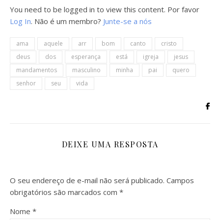
You need to be logged in to view this content. Por favor
Log In
. Não é um membro?
Junte-se a nós
ama
aquele
arr
bom
canto
cristo
deus
dos
esperança
está
igreja
jesus
mandamentos
masculino
minha
pai
quero
senhor
seu
vida
DEIXE UMA RESPOSTA
O seu endereço de e-mail não será publicado.
Campos
obrigatórios são marcados com
*
Nome
*