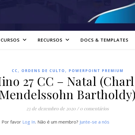
 CURSOS
RECURSOS
DOCS & TEMPLATES
,
,
CC
ORDENS DE CULTO
POWERPOINT PREMIUM
ino 27 CC – Natal (Charl
Mendelssohn Bartholdy
23 de dezembro de 2020
/
0 comentários
. Por favor
Log In
. Não é um membro?
Junte-se a nós