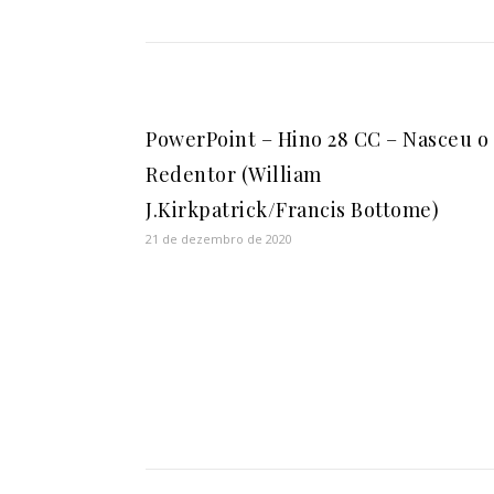
PowerPoint – Hino 28 CC – Nasceu o
Redentor (William
J.Kirkpatrick/Francis Bottome)
21 de dezembro de 2020