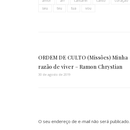
amor
arr
cantarei
canto
coração
seu
teu
tua
vou
ORDEM DE CULTO (Missões) Minha
razão de viver – Ramon Chrystian
30 de agosto de 2019
O seu endereço de e-mail não será publicado.