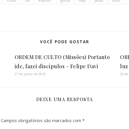
cristo
dá
espírito
glória
hoje
jesus
novo
VOCÊ PODE GOSTAR
ORDEM DE CULTO (Missões) Portanto
ORD
ide, fazei discípulos – Felipe Davi
luz
27 de junho de 2019
26 de
DEIXE UMA RESPOSTA
Campos obrigatórios são marcados com
*