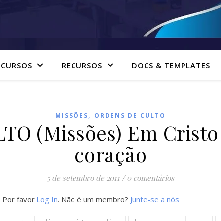
 CURSOS
RECURSOS
DOCS & TEMPLATES
,
MISSÕES
ORDENS DE CULTO
O (Missões) Em Cristo
coração
5 de setembro de 2011
/
0 comentários
. Por favor
Log In
. Não é um membro?
Junte-se a nós