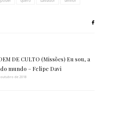
poder
quero
salvador
senhor
EM DE CULTO (Missões) Eu sou, a
 do mundo – Felipe Davi
 outubro de 2018