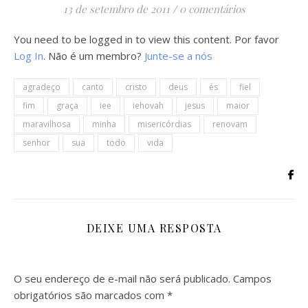
13 de setembro de 2011
/
0 comentários
You need to be logged in to view this content. Por favor
Log In
. Não é um membro?
Junte-se a nós
agradeço
canto
cristo
deus
és
fiel
fim
graça
iee
iehovah
jesus
maior
maravilhosa
minha
misericórdias
renovam
senhor
sua
todo
vida
DEIXE UMA RESPOSTA
O seu endereço de e-mail não será publicado.
Campos
obrigatórios são marcados com
*