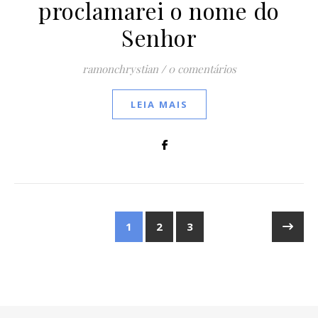
proclamarei o nome do
Senhor
ramonchrystian
/
0 comentários
LEIA MAIS
1
2
3