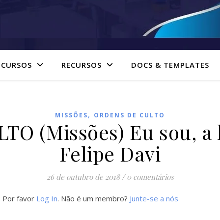
 CURSOS
RECURSOS
DOCS & TEMPLATES
,
MISSÕES
ORDENS DE CULTO
O (Missões) Eu sou, a 
Felipe Davi
26 de outubro de 2018
/
0 comentários
. Por favor
Log In
. Não é um membro?
Junte-se a nós