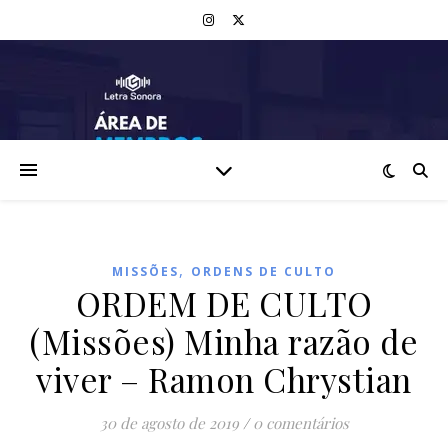
,
MISSÕES
ORDENS DE CULTO
ORDEM DE CULTO
(Missões) Minha razão de
viver – Ramon Chrystian
30 de agosto de 2019
/
0 comentários