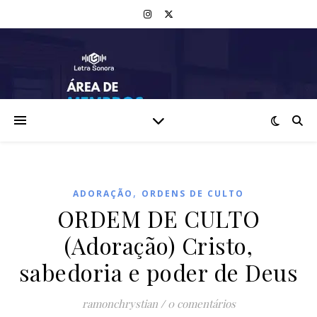
,
ADORAÇÃO
ORDENS DE CULTO
ORDEM DE CULTO
(Adoração) Cristo,
sabedoria e poder de Deus
ramonchrystian
/
0 comentários