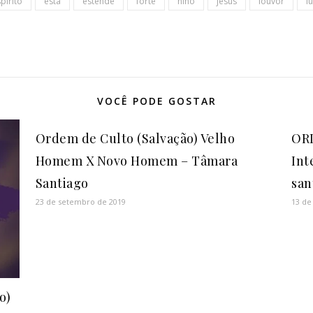
pírito
está
estende
forte
hino
jesus
louvor
l
VOCÊ PODE GOSTAR
Ordem de Culto (Salvação) Velho
OR
Homem X Novo Homem – Tâmara
Int
Santiago
san
23 de setembro de 2019
13 de
o)