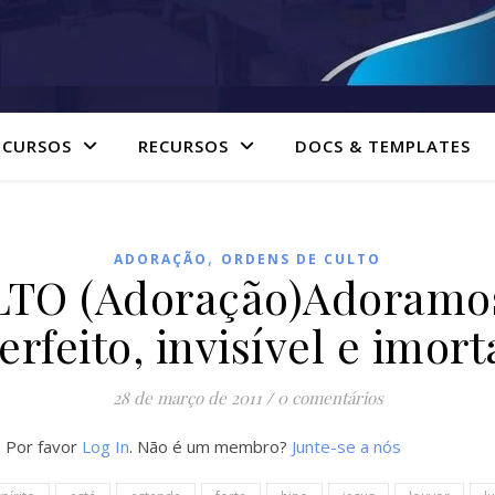
 CURSOS
RECURSOS
DOCS & TEMPLATES
,
ADORAÇÃO
ORDENS DE CULTO
O (Adoração)Adoramos 
erfeito, invisível e imort
28 de março de 2011
/
0 comentários
. Por favor
Log In
. Não é um membro?
Junte-se a nós