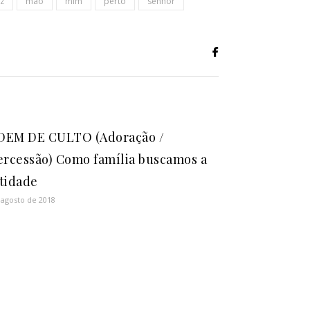
uz
mão
mim
perto
senhor
DEM DE CULTO (Adoração /
ercessão) Como família buscamos a
tidade
 agosto de 2018