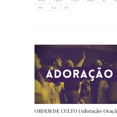
amor
canto
cristo
deus
és
es
seu
sua
teu
ORDEM DE CULTO (Adoração/Oraçã