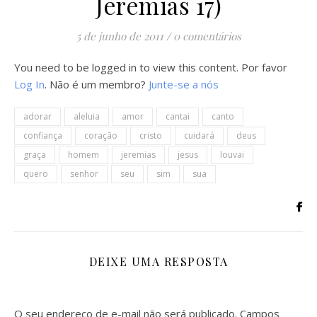
Jeremias 17)
5 de junho de 2011
/
0 comentários
You need to be logged in to view this content. Por favor
Log In
. Não é um membro?
Junte-se a nós
adorar
aleluia
amor
cantai
canto
confiança
coração
cristo
cuidará
deus
graça
homem
jeremias
jesus
louvai
quero
senhor
seu
sim
sua
DEIXE UMA RESPOSTA
O seu endereço de e-mail não será publicado.
Campos