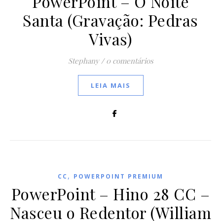
PowerPoint – Ó Noite
Santa (Gravação: Pedras
Vivas)
Stephany
/
0 comentários
LEIA MAIS
,
CC
POWERPOINT PREMIUM
PowerPoint – Hino 28 CC –
Nasceu o Redentor (William