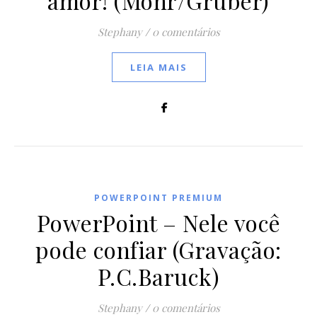
amor! (Mohr/Gruber)
Stephany
/
0 comentários
LEIA MAIS
POWERPOINT PREMIUM
PowerPoint – Nele você
pode confiar (Gravação:
P.C.Baruck)
Stephany
/
0 comentários