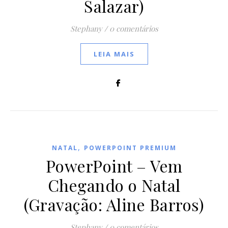
Salazar)
Stephany
/
0 comentários
LEIA MAIS
,
NATAL
POWERPOINT PREMIUM
PowerPoint – Vem
Chegando o Natal
(Gravação: Aline Barros)
Stephany
/
0 comentários