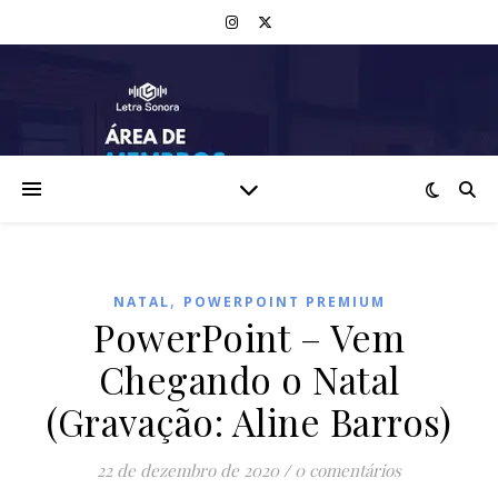
,
NATAL
POWERPOINT PREMIUM
PowerPoint – Vem
Chegando o Natal
(Gravação: Aline Barros)
22 de dezembro de 2020
/
0 comentários