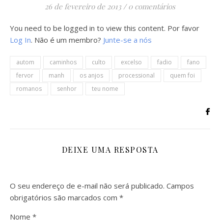
26 de fevereiro de 2013
/
0 comentários
You need to be logged in to view this content. Por favor
Log In
. Não é um membro?
Junte-se a nós
autom
caminhos
culto
excelso
fadio
fano
fervor
manh
os anjos
processional
quem foi
romanos
senhor
teu nome
DEIXE UMA RESPOSTA
O seu endereço de e-mail não será publicado.
Campos
obrigatórios são marcados com
*
Nome
*