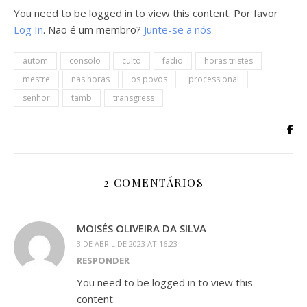
You need to be logged in to view this content. Por favor
Log In
. Não é um membro?
Junte-se a nós
autom
consolo
culto
fadio
horas tristes
mestre
nas horas
os povos
processional
senhor
tamb
transgress
2 COMENTÁRIOS
MOISÉS OLIVEIRA DA SILVA
3 DE ABRIL DE 2023 AT 16:23
RESPONDER
You need to be logged in to view this
content.