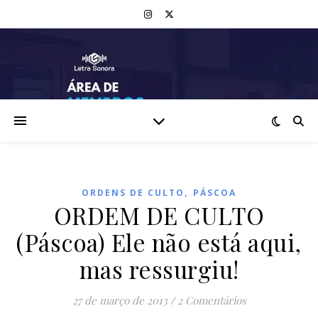
,
ORDENS DE CULTO
PÁSCOA
ORDEM DE CULTO
(Páscoa) Ele não está aqui,
mas ressurgiu!
27 de março de 2013
/
2 Comentários