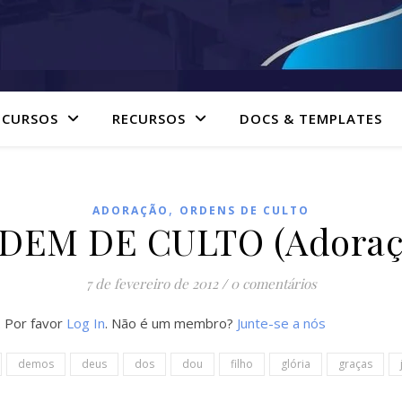
 CURSOS
RECURSOS
DOCS & TEMPLATES
,
ADORAÇÃO
ORDENS DE CULTO
DEM DE CULTO (Adoraç
7 de fevereiro de 2012
/
0 comentários
. Por favor
Log In
. Não é um membro?
Junte-se a nós
demos
deus
dos
dou
filho
glória
graças