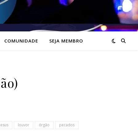
COMUNIDADE
SEJA MEMBRO
ão)
jesus
louvor
órgão
pecados