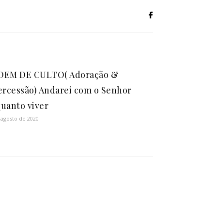
DEM DE CULTO( Adoração &
ercessão) Andarei com o Senhor
uanto viver
 agosto de 2020