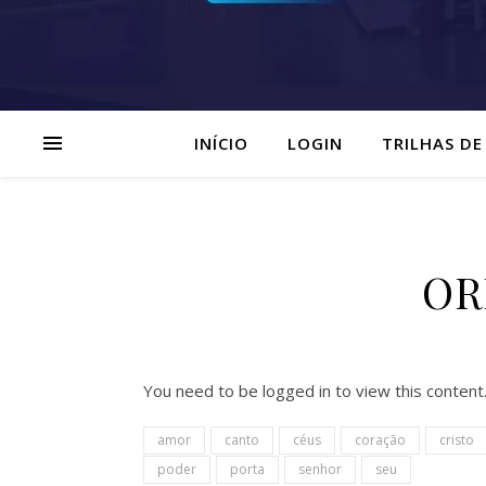
INÍCIO
LOGIN
TRILHAS DE
OR
You need to be logged in to view this content
amor
canto
céus
coração
cristo
poder
porta
senhor
seu