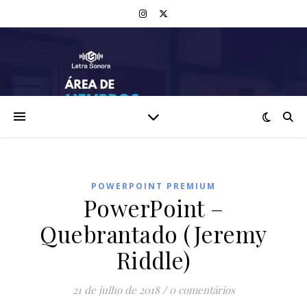
POWERPOINT PREMIUM
PowerPoint –
Quebrantado (Jeremy
Riddle)
21 de julho de 2018
/
0 comentários