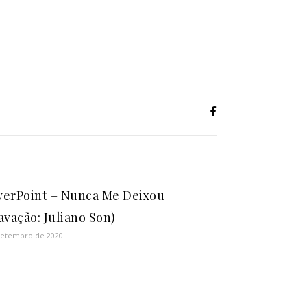
erPoint – Nunca Me Deixou
avação: Juliano Son)
setembro de 2020