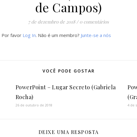
de Campos)
7 de dezembro de 2018
/
0 comentários
. Por favor
Log In
. Não é um membro?
Junte-se a nós
VOCÊ PODE GOSTAR
PowerPoint – Lugar Secreto (Gabriela
Pow
Rocha)
(Gr
26 de outubro de 2018
4 de 
DEIXE UMA RESPOSTA