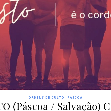
,
ORDENS DE CULTO
PÁSCOA
(Páscoa / Salvação) Cri