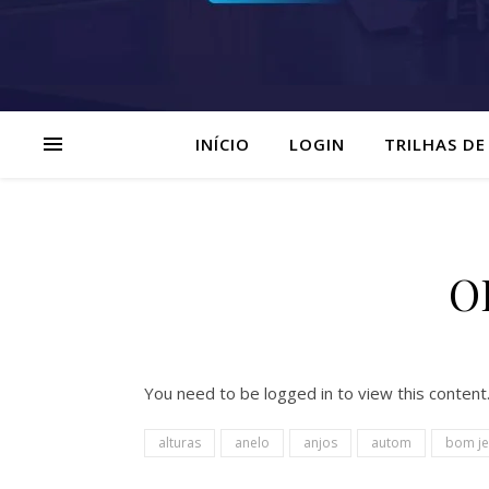
INÍCIO
LOGIN
TRILHAS DE
O
You need to be logged in to view this content
alturas
anelo
anjos
autom
bom je