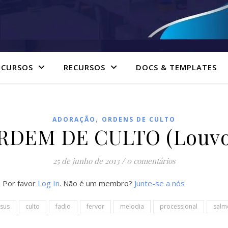
 CURSOS
RECURSOS
DOCS & TEMPLATES
,
ADORAÇÃO
ORDENS DE CULTO
RDEM DE CULTO (Louvo
25 de junho de 2013
/
0 comentários
. Por favor
Log In
. Não é um membro?
Junte-se a nós
sus
culto
fadio
fervor
melodia
processional
salm