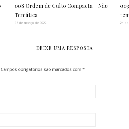
o
008 Ordem de Culto Compacta – Não
003
Temática
tem
26 de março de 2022
24 de
DEIXE UMA RESPOSTA
Campos obrigatórios são marcados com
*