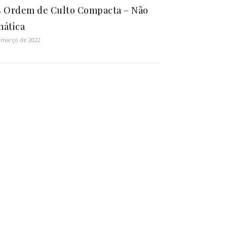
 Ordem de Culto Compacta – Não
ática
 março de 2022