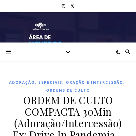
,
,
,
ADORAÇÃO
ESPECIAIS
ORAÇÃO E INTERCESSÃO
ORDENS DE CULTO
ORDEM DE CULTO
COMPACTA 30Min
(Adoração/Intercessão)
Ex: Drive In Pandemia –