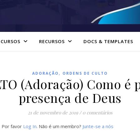
 CURSOS
RECURSOS
DOCS & TEMPLATES
,
ADORAÇÃO
ORDENS DE CULTO
 (Adoração) Como é pr
presença de Deus
21 de novembro de 2019
/
0 comentários
. Por favor
Log In
. Não é um membro?
Junte-se a nós