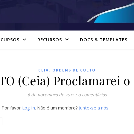
 CURSOS
RECURSOS
DOCS & TEMPLATES
,
CEIA
ORDENS DE CULTO
 (Ceia) Proclamarei o
6 de novembro de 2012
/
0 comentários
. Por favor
Log In
. Não é um membro?
Junte-se a nós