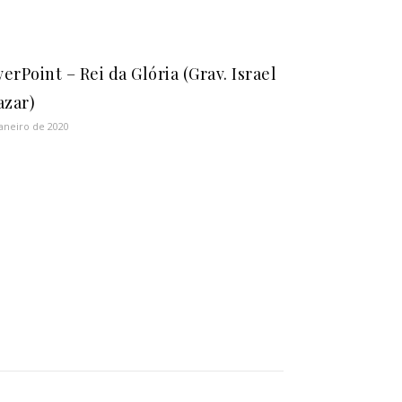
erPoint – Rei da Glória (Grav. Israel
azar)
janeiro de 2020