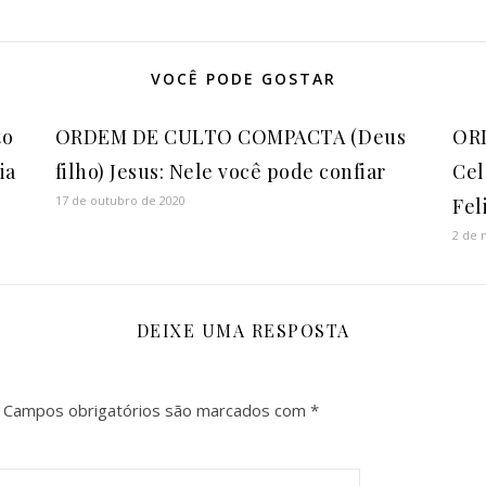
VOCÊ PODE GOSTAR
to
ORDEM DE CULTO COMPACTA (Deus
ORD
ia
filho) Jesus: Nele você pode confiar
Cel
17 de outubro de 2020
Fel
2 de 
DEIXE UMA RESPOSTA
Campos obrigatórios são marcados com
*