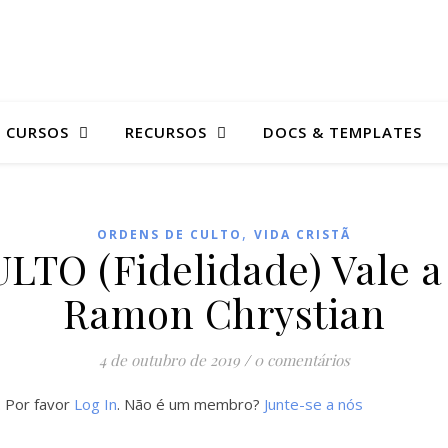
E CURSOS
RECURSOS
DOCS & TEMPLATES
,
ORDENS DE CULTO
VIDA CRISTÃ
O (Fidelidade) Vale a p
Ramon Chrystian
4 de outubro de 2019
/
0 comentários
. Por favor
Log In
. Não é um membro?
Junte-se a nós