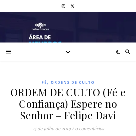
,
FÉ
ORDENS DE CULTO
ORDEM DE CULTO (Fé e
Confiança) Espere no
Senhor – Felipe Davi
25 de julho de 2019
/
0 comentários