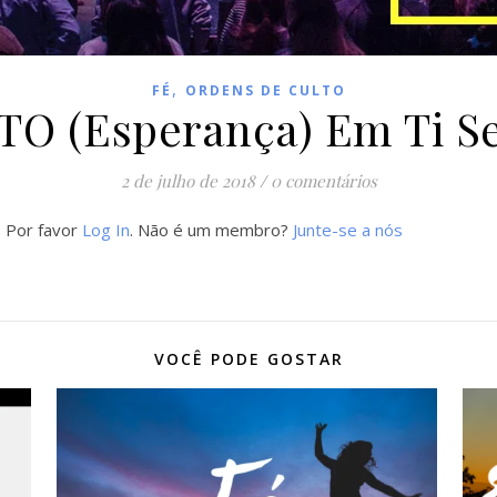
,
FÉ
ORDENS DE CULTO
 (Esperança) Em Ti Se
2 de julho de 2018
/
0 comentários
. Por favor
Log In
. Não é um membro?
Junte-se a nós
VOCÊ PODE GOSTAR