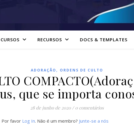
 CURSOS
RECURSOS
DOCS & TEMPLATES
,
ADORAÇÃO
ORDENS DE CULTO
TO COMPACTO(Adoraçã
sus, que se importa cono
28 de junho de 2020
/
0 comentários
. Por favor
Log In
. Não é um membro?
Junte-se a nós