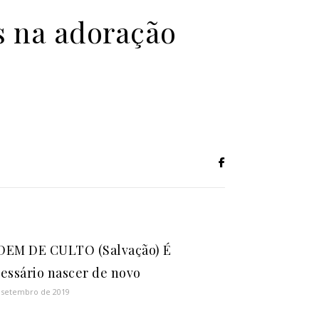
 na adoração
EM DE CULTO (Salvação) É
essário nascer de novo
 setembro de 2019