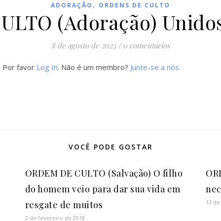
,
ADORAÇÃO
ORDENS DE CULTO
LTO (Adoração) Unidos
8 de agosto de 2023
/
0 comentários
. Por favor
Log In
. Não é um membro?
Junte-se a nós
VOCÊ PODE GOSTAR
ORDEM DE CULTO (Salvação) O filho
ORD
do homem veio para dar sua vida em
nec
13 de
resgate de muitos
2 de fevereiro de 2018