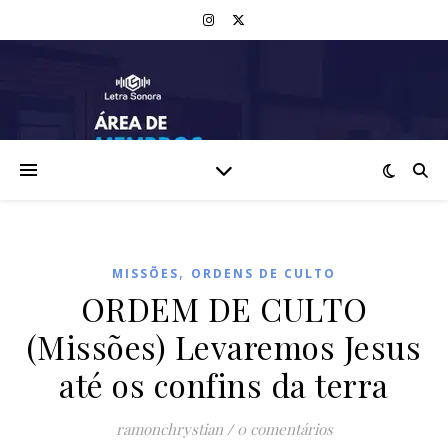
,
MISSÕES
ORDENS DE CULTO
ORDEM DE CULTO
(Missões) Levaremos Jesus
até os confins da terra
ramonchrystian
/
0 comentários