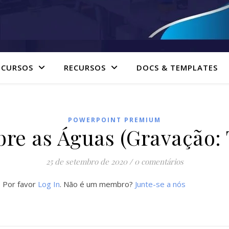
 CURSOS
RECURSOS
DOCS & TEMPLATES
POWERPOINT PREMIUM
bre as Águas (Gravação: 
25 de setembro de 2020
/
0 comentários
. Por favor
Log In
. Não é um membro?
Junte-se a nós