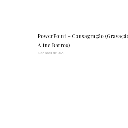
PowerPoint – Consagração (Gravaçã
Aline Barros)
6 de abril de 2020