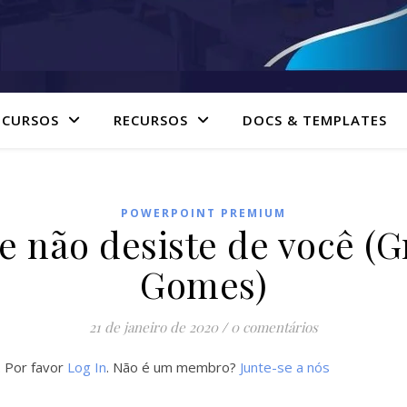
 CURSOS
RECURSOS
DOCS & TEMPLATES
POWERPOINT PREMIUM
e não desiste de você (
Gomes)
21 de janeiro de 2020
/
0 comentários
. Por favor
Log In
. Não é um membro?
Junte-se a nós