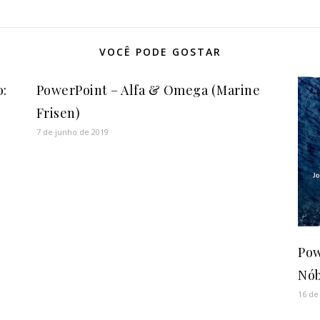
VOCÊ PODE GOSTAR
o:
PowerPoint – Alfa & Omega (Marine
Frisen)
7 de junho de 2019
Pow
Nób
16 de